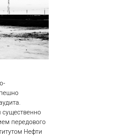
о-
спешно
аудита.
я существенно
ием передового
титутом Нефти