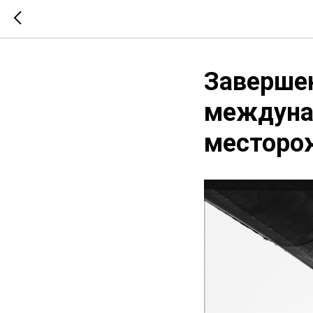
Завершен
междуна
месторо