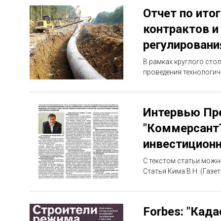
Отчет по ито
контрактов и
регулировани
В рамках круглого сто
проведения технологиче
Интервью Пре
"КоммерсантЪ
инвестицион
C текстом статьи можн
Статья Кима В.Н. (Газе
Forbes: "Кад